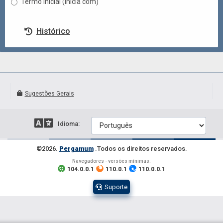
Termo inicial (inicia com)
Histórico
Sugestões Gerais
Idioma
:
©
2026
.
Pergamum
.
Todos os direitos reservados
.
Navegadores - versões mínimas
:
104.0.0.1
110.0.1
110.0.0.1
Suporte